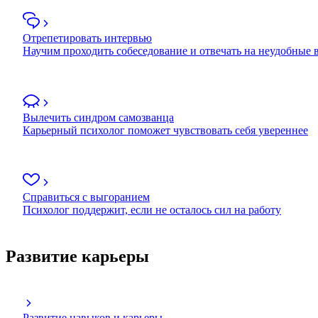
Отрепетировать интервью
Научим проходить собеседование и отвечать на неудобные
Вылечить синдром самозванца
Карьерный психолог поможет чувствовать себя увереннее
Справиться с выгоранием
Психолог поддержит, если не осталось сил на работу
Развитие карьеры
Развитие навыков и карьеры