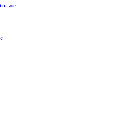
 больше
ре