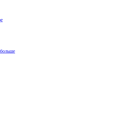
ре
 больше