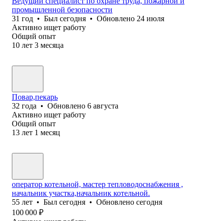
Ведущий специалист по охране труда, пожарной и
промышленной безопасности
31
год
•
Был
сегодня
•
Обновлено
24 июля
Активно ищет работу
Общий опыт
10
лет
3
месяца
Повар,пекарь
32
года
•
Обновлено
6 августа
Активно ищет работу
Общий опыт
13
лет
1
месяц
оператор котельной, мастер тепловодоснабжения ,
начальник участка,начальник котельной.
55
лет
•
Был
сегодня
•
Обновлено
сегодня
100 000
₽