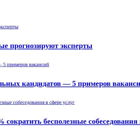
орые прогнозируют эксперты
льных кандидатов — 5 примеров ваканс
% сократить бесполезные собеседования 