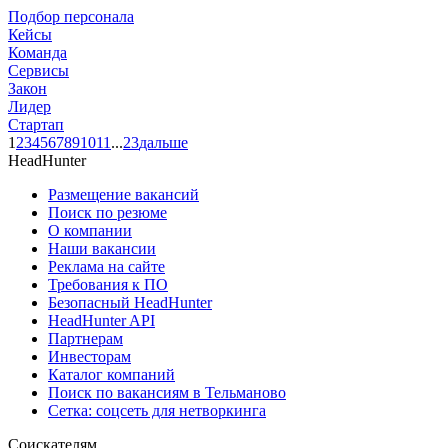
Подбор персонала
Кейсы
Команда
Сервисы
Закон
Лидер
Стартап
1
2
3
4
5
6
7
8
9
10
11
...
23
дальше
HeadHunter
Размещение вакансий
Поиск по резюме
О компании
Наши вакансии
Реклама на сайте
Требования к ПО
Безопасный HeadHunter
HeadHunter API
Партнерам
Инвесторам
Каталог компаний
Поиск по вакансиям в Тельманово
Сетка: соцсеть для нетворкинга
Соискателям