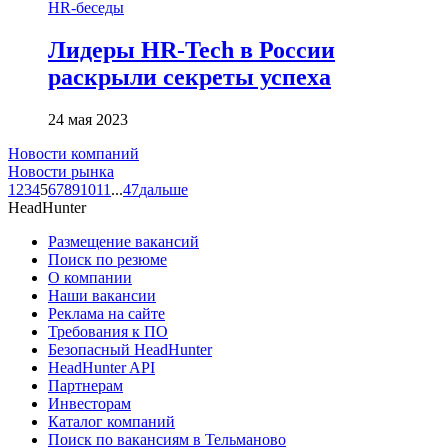
HR-беседы
Лидеры HR-Tech в России
раскрыли секреты успеха
24 мая 2023
Новости компаний
Новости рынка
1
2
3
4
5
6
7
8
9
10
11
...
47
дальше
HeadHunter
Размещение вакансий
Поиск по резюме
О компании
Наши вакансии
Реклама на сайте
Требования к ПО
Безопасный HeadHunter
HeadHunter API
Партнерам
Инвесторам
Каталог компаний
Поиск по вакансиям в Тельманово