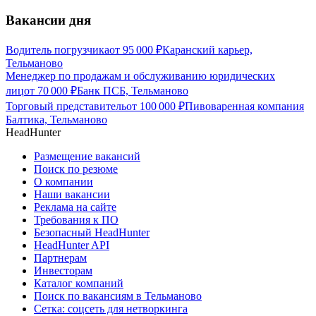
Вакансии дня
Водитель погрузчика
от
95 000
₽
Каранский карьер,
Тельманово
Менеджер по продажам и обслуживанию юридических
лиц
от
70 000
₽
Банк ПСБ, Тельманово
Торговый представитель
от
100 000
₽
Пивоваренная компания
Балтика, Тельманово
HeadHunter
Размещение вакансий
Поиск по резюме
О компании
Наши вакансии
Реклама на сайте
Требования к ПО
Безопасный HeadHunter
HeadHunter API
Партнерам
Инвесторам
Каталог компаний
Поиск по вакансиям в Тельманово
Сетка: соцсеть для нетворкинга