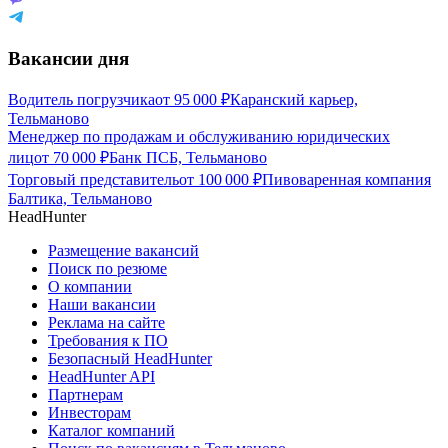
Вакансии дня
Водитель погрузчика
от
95 000
₽
Каранский карьер,
Тельманово
Менеджер по продажам и обслуживанию юридических
лиц
от
70 000
₽
Банк ПСБ, Тельманово
Торговый представитель
от
100 000
₽
Пивоваренная компания
Балтика, Тельманово
HeadHunter
Размещение вакансий
Поиск по резюме
О компании
Наши вакансии
Реклама на сайте
Требования к ПО
Безопасный HeadHunter
HeadHunter API
Партнерам
Инвесторам
Каталог компаний