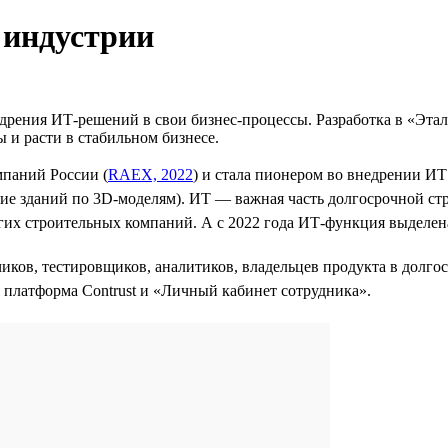
 индустрии
дрения ИТ-решений в свои бизнес-процессы. Разработка в «Этал
ы и расти в стабильном бизнесе.
мпаний России (
RAEX, 2022
) и стала пионером во внедрении И
ние зданий по 3D-моделям). ИТ — важная часть долгосрочной ст
угих строительных компаний. А с 2022 года ИТ-функция выделе
чиков, тестировщиков, аналитиков, владельцев продукта в долг
платформа Contrust и «Личный кабинет сотрудника».