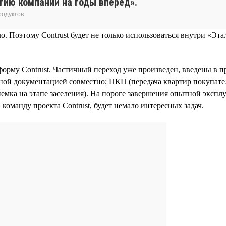
егию компании на годы вперед».
родуктов
Поэтому Contrust будет не только использоваться внутри «Этал
орму Contrust. Частичный переход уже произведен, введены в
тной документацией совместно; ПКП (передача квартир покупат
емка на этапе заселения). На пороге завершения опытной эксп
 команду проекта Contrust, будет немало интересных задач.