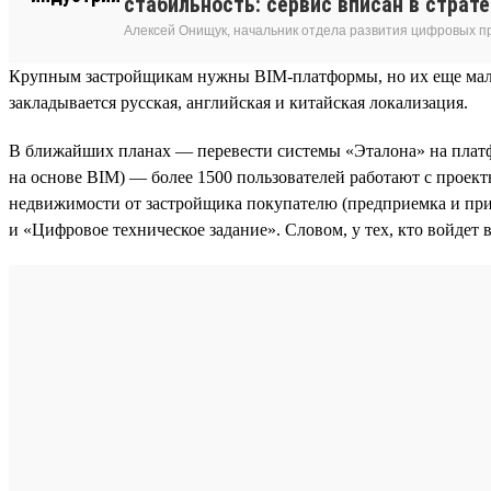
стабильность: сервис вписан в страт
Алексей Онищук, начальник отдела развития цифровых п
Крупным застройщикам нужны BIM-платформы, но их еще мало. 
закладывается русская, английская и китайская локализация.
В ближайших планах — перевести системы «Эталона» на платф
на основе BIM) — более 1500 пользователей работают с проек
недвижимости от застройщика покупателю (предприемка и при
и «Цифровое техническое задание». Словом, у тех, кто войдет в