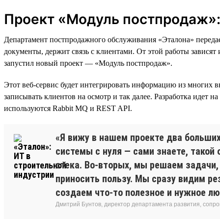
Проект «Модуль постпродаж»: 
Департамент постпродажного обслуживания «Эталона» передает
документы, держит связь с клиентами. От этой работы зависят
запустил новый проект — «Модуль постпродаж».
Этот веб-сервис будет интегрировать информацию из многих в
записывать клиентов на осмотр и так далее. Разработка идет на
используются Rabbit MQ и REST API.
«Я вижу в нашем проекте два больши
системы с нуля — сами знаете, такой 
стека. Во-вторых, мы решаем задачи,
приносить пользу. Мы сразу видим ре
создаем что-то полезное и нужное л
Дмитрий Бунтов, директор департамента развития, сопр