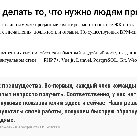
делать то, что нужно людям пр
 клиентам уже проданные квартиры: мониторит все ЖК на этапе
 их впечатления, лояльность и отзывы. Но существующая BPM-сис
нутренних систем, обеспечит быстрый и удобный доступ к данн
 актуальном стеке — PHP 7+, Vue.js, Laravel, PostgreSQL, Git, We
х преимущества. Во-первых, каждый член команды
опыт непросто получить. Соответственно, у нас нет
 нужные пользователям здесь и сейчас. Наши реш
зультаты своей работы, получаем быструю обратну
юдям».
овождения и разработки ИТ-систем