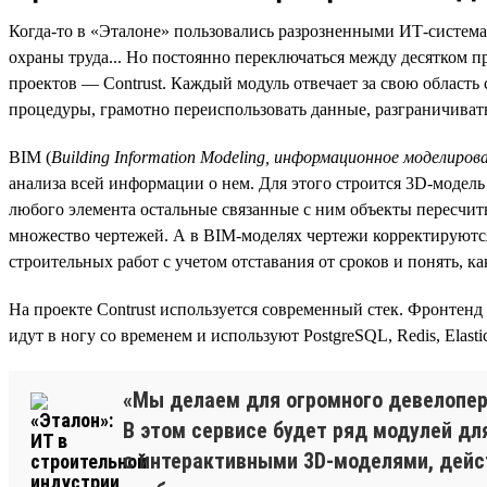
Когда-то в «Эталоне» пользовались разрозненными ИТ-системам
охраны труда... Но постоянно переключаться между десятком 
проектов — Contrust. Каждый модуль отвечает за свою область
процедуры, грамотно переиспользовать данные, разграничивать
BIM (
Building Information Modeling, информационное моделиров
анализа всей информации о нем. Для этого строится 3D-модел
любого элемента остальные связанные с ним объекты пересчит
множество чертежей. А в BIM-моделях чертежи корректируютс
строительных работ с учетом отставания от сроков и понять, 
На проекте Contrust используется современный стек. Фронтенд
идут в ногу со временем и используют PostgreSQL, Redis, Elas
«Мы делаем для огромного девелопера
В этом сервисе будет ряд модулей д
с интерактивными 3D-моделями, дейст