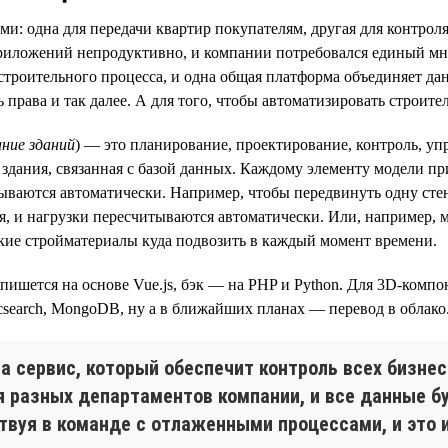
и: одна для передачи квартир покупателям, другая для контроля
приложений непродуктивно, и компании потребовался единый мн
 строительного процесса, и одна общая платформа объединяет да
 права и так далее. А для того, чтобы автоматизировать строит
ание зданий
) — это планирование, проектирование, контроль, уп
ь здания, связанная с базой данных. Каждому элементу модели 
ываются автоматически. Например, чтобы передвинуть одну сте
я, и нагрузки пересчитываются автоматически. Или, например, 
какие стройматериалы куда подвозить в каждый момент времени.
 пишется на основе Vue.js, бэк — на PHP и Python. Для 3D-комп
ticsearch, MongoDB, ну а в ближайших планах — перевод в облако
 сервис, который обеспечит контроль всех бизнес
ля разных департаментов компании, и все данные 
вуя в команде с отлаженными процессами, и это и