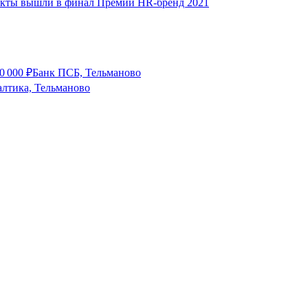
оекты вышли в финал Премии HR-бренд 2021
0 000
₽
Банк ПСБ, Тельманово
лтика, Тельманово