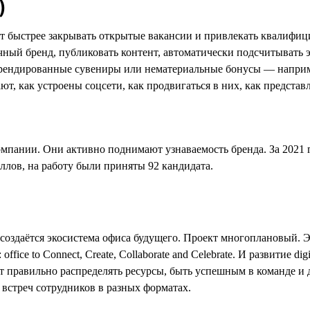
)
 быстрее закрывать открытые вакансии и привлекать квалифици
ый бренд, публиковать контент, автоматически подсчитывать э
 брендированные сувениры или нематериальные бонусы — напри
 как устроены соцсети, как продвигаться в них, как представля
ании. Они активно поднимают узнаваемость бренда. За 2021 г
аллов, на работу были приняты 92 кандидата.
создаётся экосистема офиса будущего. Проект многоплановый. Э
ce to Connect, Create, Collaborate and Celebrate. И развитие dig
т правильно распределять ресурсы, быть успешным в команде и 
 встреч сотрудников в разных форматах.