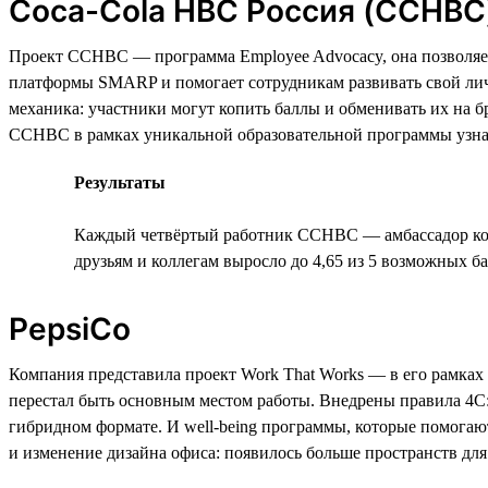
Coca-Cola HBC Россия (CCHBC
Проект CCHBC — программа Employee Advocacy, она позволяет
платформы SMARP и помогает сотрудникам развивать свой личн
механика: участники могут копить баллы и обменивать их на
CCHBC в рамках уникальной образовательной программы узнают,
Результаты
Каждый четвёртый работник CCHBC — амбассадор комп
друзьям и коллегам выросло до 4,65 из 5 возможных б
PepsiCo
Компания представила проект Work That Works — в его рамках 
перестал быть основным местом работы. Внедрены правила 4C: offi
гибридном формате. И well-being программы, которые помогаю
и изменение дизайна офиса: появилось больше пространств для