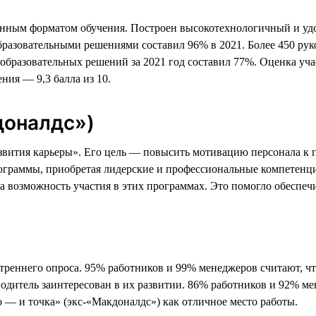
анным форматом обучения. Построен высокотехнологичный и уд
образовательными решениями составил 96% в 2021. Более 450 ру
образовательных решений за 2021 год составил 77%. Оценка уч
ния — 9,3 балла из 10.
доналдс»)
азвития карьеры». Его цель — повысить мотивацию персонала к
ограммы, приобретая лидерские и профессиональные компетенц
а возможность участия в этих программах. Это помогло обеспеч
утреннего опроса. 95% работников и 99% менеджеров считают, ч
одитель заинтересован в их развитии. 86% работников и 92% м
— и точка» (экс-«Макдоналдс») как отличное место работы.