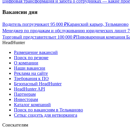
Цифровая трансформация и забота о сотрудниках — какие пр
Вакансии дня
Водитель погрузчика
от
95 000
₽
Каранский карьер, Тельманово
Менеджер по продажам и обслуживанию юридических лиц
от
7
Торговый представитель
от
100 000
₽
Пивоваренная компания Ба
HeadHunter
Размещение вакансий
Поиск по резюме
О компании
Наши вакансии
Реклама на сайте
Требования к ПО
Безопасный HeadHunter
HeadHunter API
Партнерам
Инвесторам
Каталог компаний
Поиск по вакансиям в Тельманово
Сетка: соцсеть для нетворкинга
Соискателям